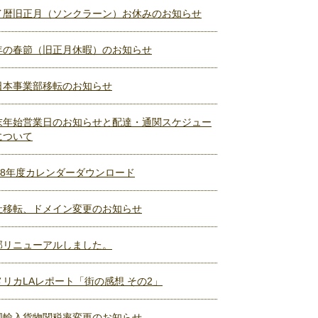
イ暦旧正月（ソンクラーン）お休みのお知らせ
年の春節（旧正月休暇）のお知らせ
日本事業部移転のお知らせ
末年始営業日のお知らせと配達・通関スケジュー
について
018年度カレンダーダウンロード
社移転、ドメイン変更のお知らせ
部リニューアルしました。
メリカLAレポート「街の感想 その2」
国輸入貨物関税率変更のお知らせ