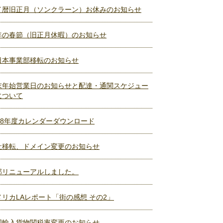
イ暦旧正月（ソンクラーン）お休みのお知らせ
年の春節（旧正月休暇）のお知らせ
日本事業部移転のお知らせ
末年始営業日のお知らせと配達・通関スケジュー
について
018年度カレンダーダウンロード
社移転、ドメイン変更のお知らせ
部リニューアルしました。
メリカLAレポート「街の感想 その2」
国輸入貨物関税率変更のお知らせ