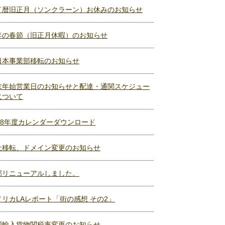
イ暦旧正月（ソンクラーン）お休みのお知らせ
年の春節（旧正月休暇）のお知らせ
日本事業部移転のお知らせ
末年始営業日のお知らせと配達・通関スケジュー
について
018年度カレンダーダウンロード
社移転、ドメイン変更のお知らせ
部リニューアルしました。
メリカLAレポート「街の感想 その2」
国輸入貨物関税率変更のお知らせ