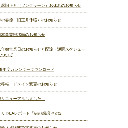
イ暦旧正月（ソンクラーン）お休みのお知らせ
年の春節（旧正月休暇）のお知らせ
日本事業部移転のお知らせ
末年始営業日のお知らせと配達・通関スケジュー
について
018年度カレンダーダウンロード
社移転、ドメイン変更のお知らせ
部リニューアルしました。
メリカLAレポート「街の感想 その2」
国輸入貨物関税率変更のお知らせ